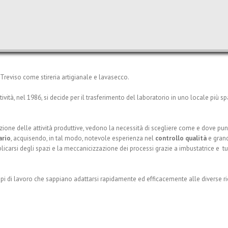
i Treviso come stireria artigianale e lavasecco.
ità, nel 1986, si decide per il trasferimento del laboratorio in uno locale più s
ione delle attività produttive, vedono la necessità di scegliere come e dove puntar
ario
, acquisendo, in tal modo, notevole esperienza nel
controllo qualità
e gran
licarsi degli spazi e la meccanicizzazione dei processi grazie a imbustatrice e t
pi di lavoro che sappiano adattarsi rapidamente ed efficacemente alle diverse ric