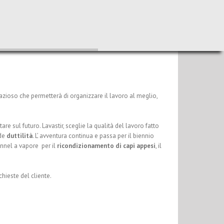
pazioso che permetterà di organizzare il lavoro al meglio,
e sul futuro. Lavastir, sceglie la qualità del lavoro fatto
de
duttilità
. L’ avventura continua e passa per il biennio
unnel a vapore per il
ricondizionamento di capi appesi
, il
hieste del cliente.