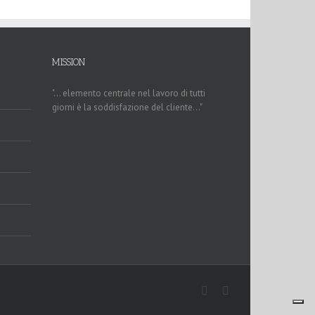
MISSION
"... elemento centrale nel lavoro di tutti
giorni è la soddisfazione del cliente..."