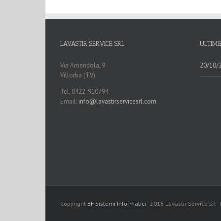
LAVASTIR SERVICE SRL
ULTIME
Via Amendola, 9
20/10/2
Villorba (TV)
Tel, 0422-910794.
Email:
info@lavastirservicesrl.com
Copyright
BF Sistemi Informatici
- 2018 Lavastir Service srl 